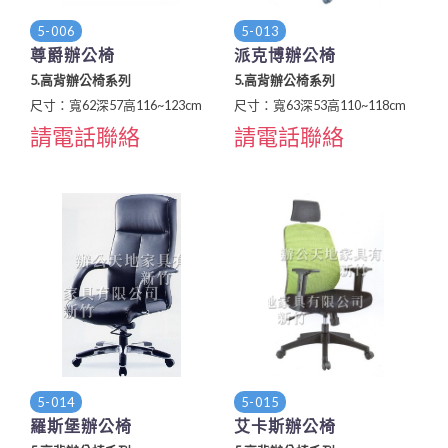
5-006
5-013
尊爵辦公椅
派克博辦公椅
5.高背辦公椅系列
5.高背辦公椅系列
尺寸：寬62深57高116~123cm
尺寸：寬63深53高110~118cm
請電話聯絡
請電話聯絡
5-014
5-015
羅斯堡辦公椅
艾卡斯辦公椅