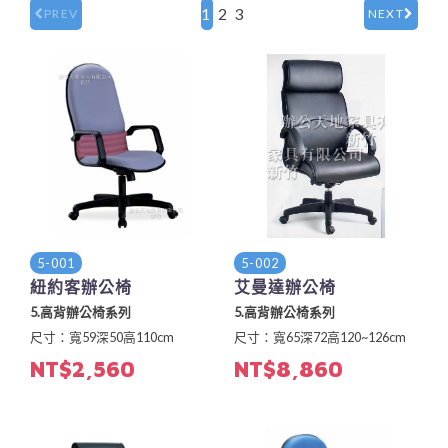
1
2
3
PREV
NEXT
5-001
5-002
紐約客辦公椅
艾曼達辦公椅
5.高背辦公椅系列
5.高背辦公椅系列
尺寸：寬59深50高110cm
尺寸：寬65深72高120~126cm
NT$2,560
NT$8,860