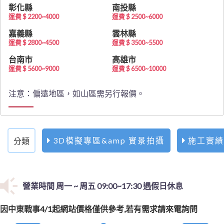
最新消息
彰化縣
南投縣
運費 $ 2200~4000
運費 $ 2500~6000
嘉義縣
雲林縣
運費 $ 2800~4500
運費 $ 3500~5500
台南市
高雄市
運費 $ 5600~9000
運費 $ 6500~10000
注意：偏遠地區，如山區需另行報價。
3D模擬專區&amp 實景拍攝
施工實績
分類
營業時間 周一 ~ 周五 09:00~17:30 遇假日休息
最新
因中東戰事4/1起網站價格僅供參考若有需求請來電詢問
因中東戰事4/1起網站價格僅供參考,若有需求請來電詢問
消息