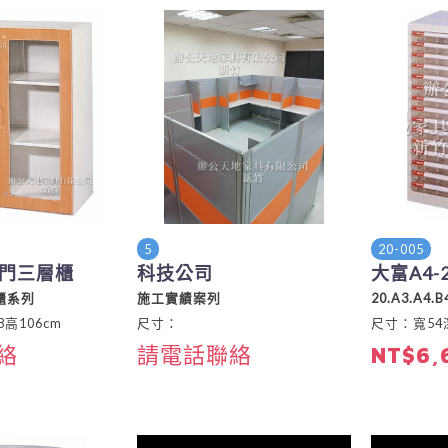
5
20-005
門三層櫃
科技公司
大富A4-
櫃系列
施工實績案列
20.A3.A4
高106cm
尺寸：
尺寸：寬54深
絡
請電話聯絡
NT$6,