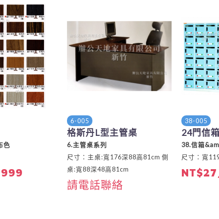
6-005
38-005
格斯丹L型主管桌
24門信
布色
6.主管桌系列
38.信箱&a
尺寸：主桌:寬176深88高81cm 側
尺寸：寬119
桌:寬88深48高81cm
,999
NT$27
請電話聯絡