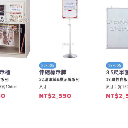
22-005
19-005
示櫃
伸縮標示牌
3 5尺
架系列
22.清潔箱&標示牌系列
19.磁性白板
高106cm
尺寸：
尺寸：寬150
80
NT$2,590
NT$2,