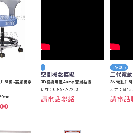
36-005
空間概念模擬
二代電動
作升降椅~高腳椅系
3D模擬專區&amp 實景拍攝
36.電動升
尺寸：03-572-2233
尺寸：寬150
0cm
請電話聯絡
請電話
200