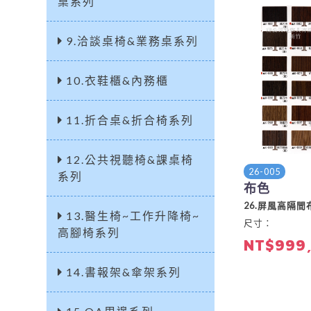
桌系列
9.洽談桌椅&業務桌系列
10.衣鞋櫃&內務櫃
11.折合桌&折合椅系列
12.公共視聽椅&課桌椅
26-005
系列
布色
26.屏風高隔間
13.醫生椅~工作升降椅~
尺寸：
高腳椅系列
NT$999
14.書報架&傘架系列