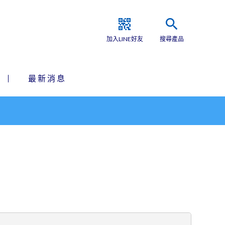
qr_code_2
search
加入LINE好友
搜尋產品
最新消息