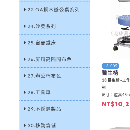
23.OA鋼木辦公桌系列
24.沙發系列
25.宿舍鐵床
26.屏風高隔間布色
13-005
醫生椅
27.辦公椅布色
13.醫生椅~工
列
28.工具車
尺寸：座高45~6
NT$10,
29.不銹鋼製品
30.移動倉儲