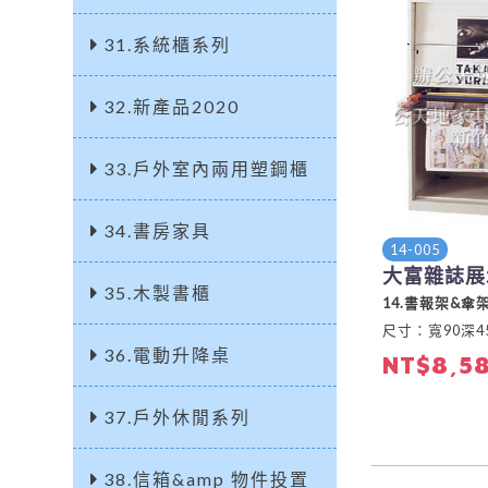
31.系統櫃系列
32.新產品2020
33.戶外室內兩用塑鋼櫃
34.書房家具
14-005
大富雜誌展
35.木製書櫃
14.書報架&傘
尺寸：寬90深45
36.電動升降桌
NT$8,5
37.戶外休閒系列
38.信箱&amp 物件投置