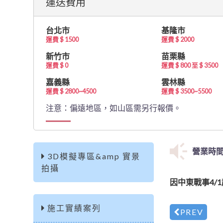
運送費用
台北市
基隆市
運費 $ 1500
運費 $ 2000
新竹市
苗栗縣
運費 $ 0
運費 $ 800 至 $ 3500
嘉義縣
雲林縣
運費 $ 2800~4500
運費 $ 3500~5500
注意：偏遠地區，如山區需另行報價。
營業時間 
3D模擬專區&amp 實景
拍攝
最新
因中東戰
消息
因中東戰事4/
施工實績案列
PREV