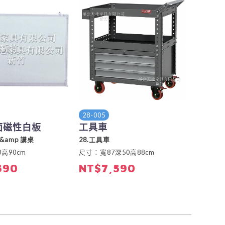
28-005
單面磁性白板
工具車
&amp 講桌
28.工具車
高90cm
尺寸：寬87深50高88cm
590
NT$7,590