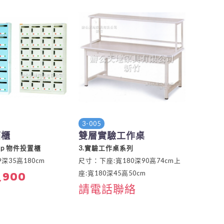
3-005
箱櫃
雙層實驗工作桌
mp 物件投置櫃
3.實驗工作桌系列
深35高180cm
尺寸：下座:寬180深90高74cm上
座:寬180深45高50cm
,900
請電話聯絡