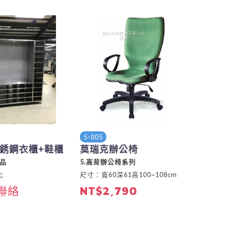
5-005
銹鋼衣櫃+鞋櫃
莫瑞克辦公椅
製品
5.高背辦公椅系列
化
尺寸：寬60深61高100~108cm
聯絡
NT$2,790