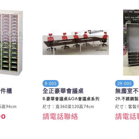
8-005
29-005
零件櫃
全正豪華會議桌
無塵室不
8.豪華會議桌&OA會議桌系列
29.不銹鋼
高96cm
尺寸：寬360深120高74cm
尺寸：客製
90
請電話聯絡
請電話