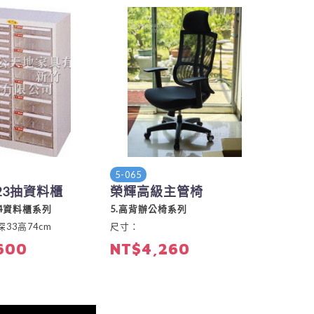
5-065
23抽資料櫃
榮輝高級主管椅
.B4資料櫃系列
5.高背辦公椅系列
33高74cm
尺寸：
600
NT$4,260