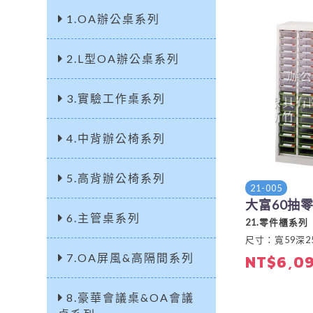
1.OA辦公桌系列
2.L型OA辦公桌系列
3.實驗工作桌系列
4.中背辦公椅系列
5.高背辦公椅系列
21-005
大富60抽
6.主管桌系列
21.零件櫃系列
尺寸：寬59深25
7.OA屏風&高隔間系列
NT$6,0
8.豪華會議桌&OA會議