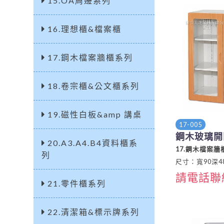
15.OA周邊系列
16.理想櫃&檔案櫃
17.鋼木檔案牆櫃系列
18.卷宗櫃&公文櫃系列
19.磁性白板&amp 講桌
17-005
鋼木玻璃開
20.A3.A4.B4資料櫃系
17.鋼木檔案牆
列
尺寸：寬90深48
請電話聯
21.零件櫃系列
22.清潔箱&標示牌系列